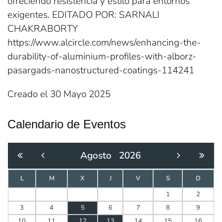
ofreciendo resistencia y estilo para entornos
exigentes. EDITADO POR: SARNALI
CHAKRABORTY
https://www.alcircle.com/news/enhancing-the-
durability-of-aluminium-profiles-with-alborz-
pasargads-nanostructured-coatings-114241
Creado el
30 Mayo 2025
Calendario de Eventos
Agosto
2026
L
M
X
J
V
S
D
1
2
3
4
5
6
7
8
9
10
11
12
13
14
15
16