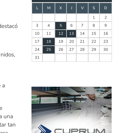
L
M
X
J
V
S
D
1
2
destacó
3
4
5
6
7
8
9
10
11
12
13
14
15
16
17
18
19
20
21
22
23
24
25
26
27
28
29
30
nidos,
31
 a
e
ta una
tar tan