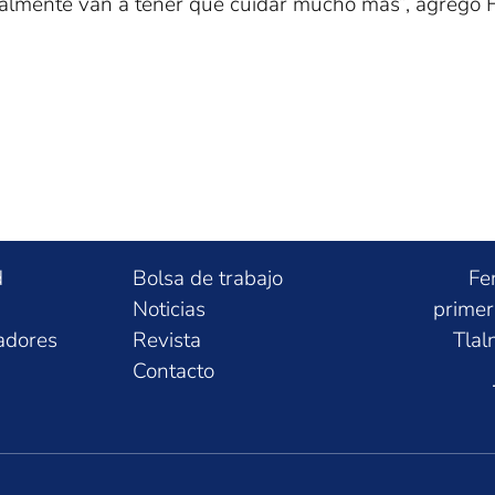
ealmente van a tener que cuidar mucho más”, agregó H
d
Bolsa de trabajo
Fe
Noticias
primer
adores
Revista
Tlal
Contacto