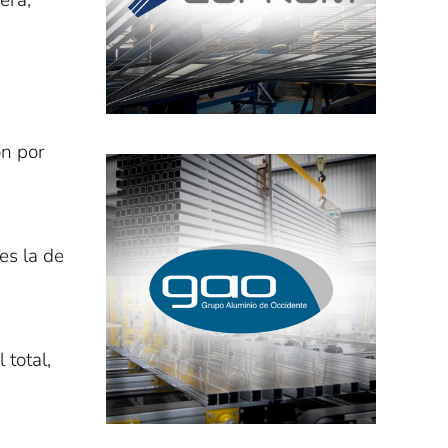
era,
on por
es la de
total,