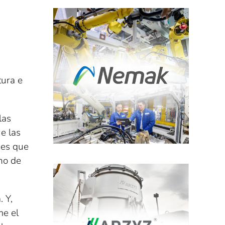
tura e
las
e las
 es que
no de
 Y,
me el