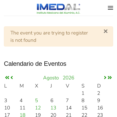
Skip to main content
×
Advertencia
The event you are trying to register
is not found
Calendario de Eventos
Agosto
2026
L
M
X
J
V
S
D
1
2
3
4
5
6
7
8
9
10
11
12
13
14
15
16
17
18
19
20
21
22
23