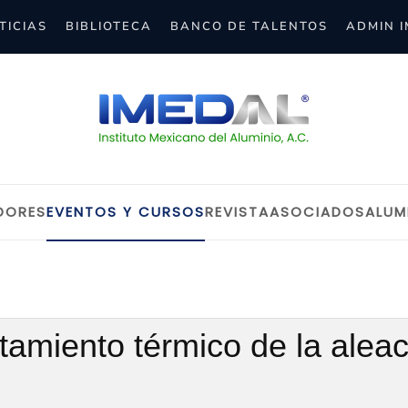
TICIAS
BIBLIOTECA
BANCO DE TALENTOS
ADMIN 
DORES
EVENTOS Y CURSOS
REVISTA
ASOCIADOS
ALUM
atamiento térmico de la alea