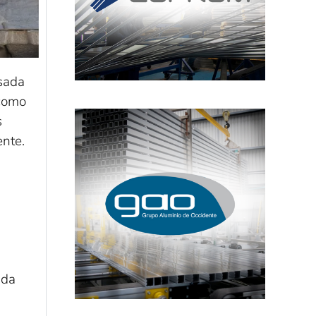
usada
 como
s
ente.
ada