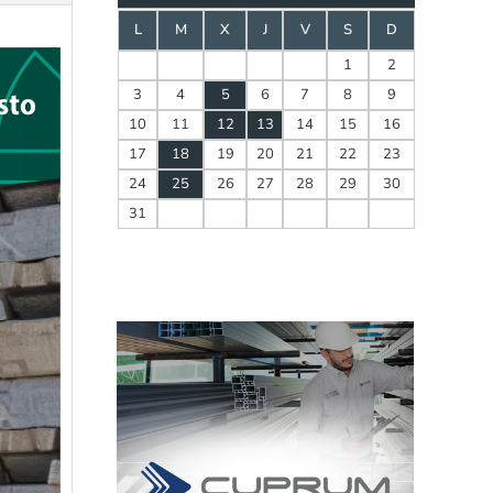
L
M
X
J
V
S
D
1
2
3
4
5
6
7
8
9
10
11
12
13
14
15
16
17
18
19
20
21
22
23
24
25
26
27
28
29
30
31