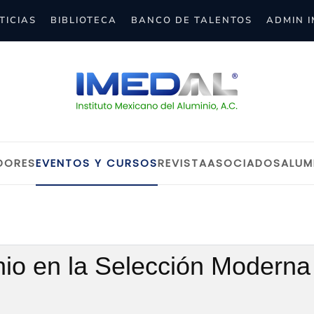
TICIAS
BIBLIOTECA
BANCO DE TALENTOS
ADMIN 
DORES
EVENTOS Y CURSOS
REVISTA
ASOCIADOS
ALUM
inio en la Selección Moderna