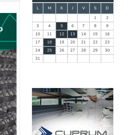
L
M
X
J
V
S
D
1
2
3
4
5
6
7
8
9
10
11
12
13
14
15
16
17
18
19
20
21
22
23
24
25
26
27
28
29
30
31